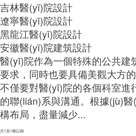
吉林醫(yī)院設計
遼寧醫(yī)院設計
黑龍江醫(yī)院設計
安徽醫(yī)院建筑設計
醫(yī)院作為一個特殊的公共建筑
要求，同時也要具備美觀大方的
不僅要對醫(yī)院的各個科室
的聯(lián)系與溝通。根據(jù)醫
構布局，盡量減少...
共
1
頁
1
條記錄