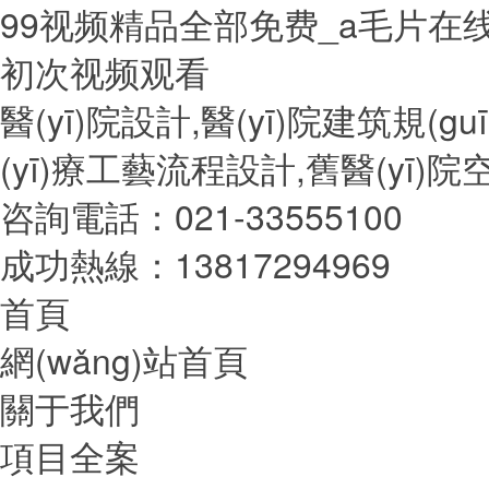
99视频精品全部免费_a毛片在
初次视频观看
醫(yī)院設計,醫(yī)院建筑規(g
(yī)療工藝流程設計,舊醫(yī
咨詢電話：021-33555100
成功熱線：13817294969
首頁
網(wǎng)站首頁
關于我們
項目全案