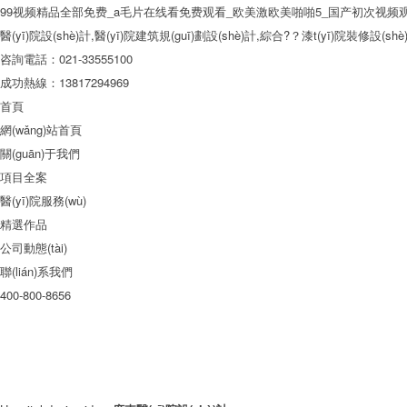
99视频精品全部免费_a毛片在线看免费观看_欧美激欧美啪啪5_国产初次视频
醫(yī)院設(shè)計,醫(yī)院建筑規(guī)劃設(shè)計,綜合?？漆t(yī)院裝修設
咨詢電話：021-33555100
成功熱線：13817294969
首頁
網(wǎng)站首頁
關(guān)于我們
項目全案
醫(yī)院服務(wù)
精選作品
公司動態(tài)
聯(lián)系我們
400-800-8656