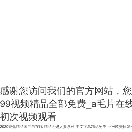
(yī)院設計 中醫(yī)診所設
(yī)院設計 外科整形
Copyright ? 2000-2018
設計總包（立項、方案、規(guī)劃
Rights Reserved
滬ICP備1
2023029509號
感谢您访问我们的官方网站，您
99视频精品全部免费_a毛片在
初次视频观看
2020香蕉精品国产自在现
精品无码人妻系列
中文字幕精品另类
亚洲欧美日韩