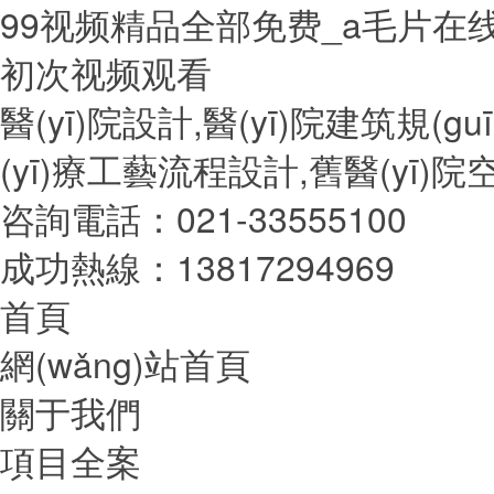
99视频精品全部免费_a毛片在
初次视频观看
醫(yī)院設計,醫(yī)院建筑規(
(yī)療工藝流程設計,舊醫(yī
咨詢電話：021-33555100
成功熱線：13817294969
首頁
網(wǎng)站首頁
關于我們
項目全案