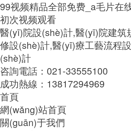
99视频精品全部免费_a毛片在
初次视频观看
醫(yī)院設(shè)計,醫(yī)院建筑規
修設(shè)計,醫(yī)療工藝流程
(shè)計
咨詢電話：021-33555100
成功熱線：13817294969
首頁
網(wǎng)站首頁
關(guān)于我們